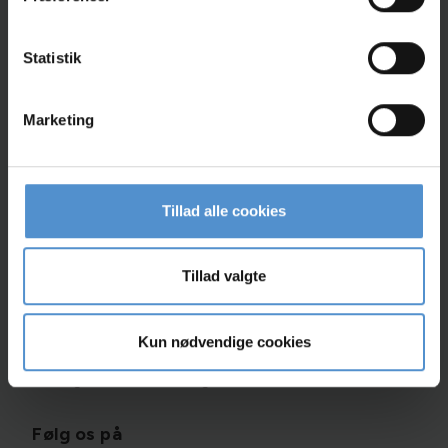
Nydamsvej 21, 6040 Egtved
75 55 24 00
Statistik
info@egtveddyrlaegerne.dk
CVR: 10015804
Marketing
Links
Kontakt
Tillad alle cookies
Cookiepolitik
Persondatapolitik
Tillad valgte
Åbningstider
Mandag - fredag
8:00 - 17:00
Kun nødvendige cookies
Telefontid dyrlæger
8:00 - 9:00
Åbningstid butik: hverdage
8:00 - 17:00
Følg os på