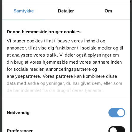
veterinærsygeplejerskeelev
Samtykke
Detaljer
Om
13. februar 2024
Denne hjemmeside bruger cookies
Tag godt imod vores nye veterinærsygeplejerskeelev
Laura!
Vi bruger cookies til at tilpasse vores indhold og
annoncer, til at vise dig funktioner til sociale medier og til
Så er vores søde elev kommet tilbage til klinikken efter
at analysere vores trafik. Vi deler også oplysninger om
at have gennemført Grundforløb 2 på Hansenberg.
din brug af vores hjemmeside med vores partnere inden
Laura blev ansat på klinikken i januar 2024, men pga.
for sociale medier, annonceringspartnere og
skoleforløb, har hun ikke været at finde på klinikken.
analysepartnere. Vores partnere kan kombinere disse
Men nu er hun tilbage, og klar til at tage imod jer og
data med andre oplysninger, du har givet dem, eller som
jeres skønne kæledyr!
de har indsamlet fra din brug af deres tjenester.
Samtykkevalg
Nødvendig
Dyrlægerne Egtved
Præferencer