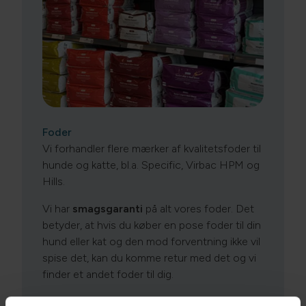
Foder
Vi forhandler flere mærker af kvalitetsfoder til
hunde og katte, bl.a. Specific, Virbac HPM og
Hills.
Vi har
smagsgaranti
på alt vores foder. Det
betyder, at hvis du køber en pose foder til din
hund eller kat og den mod forventning ikke vil
spise det, kan du komme retur med det og vi
finder et andet foder til dig.