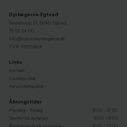
Dyrlægerne Egtved
Nydamsvej 21, 6040 Egtved
75 55 24 00
info@egtveddyrlaegerne.dk
CVR: 10015804
Links
Kontakt
Cookiepolitik
Persondatapolitik
Åbningstider
Mandag - fredag
8:00 - 17:00
Telefontid dyrlæger
8:00 - 9:00
Åbningstid butik: hverdage
8:00 - 17:00