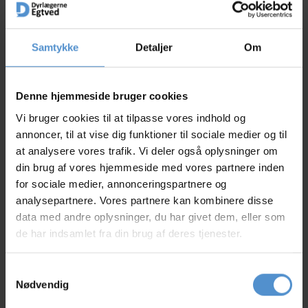
Læs om VetPlan
Samtykke
Detaljer
Om
Denne hjemmeside bruger cookies
De fleste af vores fodermærker, har en
Vi bruger cookies til at tilpasse vores indhold og
rabatordning
, hvor du kan få hver X antal gratis.
annoncer, til at vise dig funktioner til sociale medier og til
Det er dog forskelligt fra mærke til mærke, så hør
at analysere vores trafik. Vi deler også oplysninger om
nærmere i butikken.
din brug af vores hjemmeside med vores partnere inden
Storkunderabat er også en mulighed hvis du vil
for sociale medier, annonceringspartnere og
købe flere poser samtidig. Hvis dit kæledyr er
analysepartnere. Vores partnere kan kombinere disse
tilmeldt Vetplan, kan du få hver 5. pose Specific
data med andre oplysninger, du har givet dem, eller som
eller Virbac gratis.
de har indsamlet fra din brug af deres tjenester.
Samtykkevalg
Nødvendig