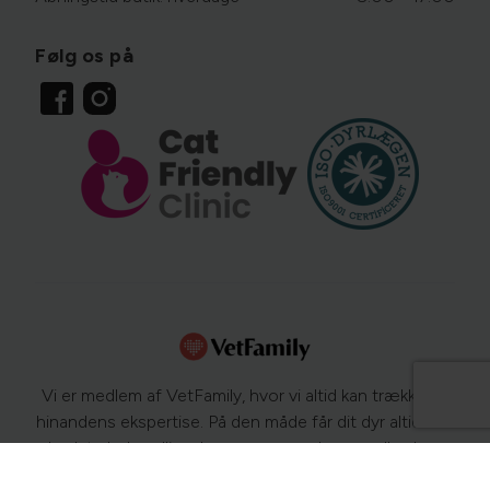
Følg os på
Vi er medlem af VetFamily, hvor vi altid kan trække på
hinandens ekspertise. På den måde får dit dyr altid den
bedste behandling. Læs mere om dyrs sundhed og
sygdomme på
www.netdyredoktor.dk