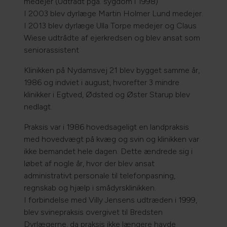
medejer (Udtrådt pga. sygdom i 1998)
I 2003 blev dyrlæge Martin Holmer Lund medejer.
I 2013 blev dyrlæge Ulla Torpe medejer og Claus
Wiese udtrådte af ejerkredsen og blev ansat som
seniorassistent
Klinikken på Nydamsvej 21 blev bygget samme år,
1986 og indviet i august, hvorefter 3 mindre
klinikker i Egtved, Ødsted og Øster Starup blev
nedlagt.
Praksis var i 1986 hovedsageligt en landpraksis
med hovedvægt på kvæg og svin og klinikken var
ikke bemandet hele dagen. Dette ændrede sig i
løbet af nogle år, hvor der blev ansat
administrativt personale til telefonpasning,
regnskab og hjælp i smådyrsklinikken.
I forbindelse med Villy Jensens udtræden i 1999,
blev svinepraksis overgivet til Bredsten
Dyrlægerne, da praksis ikke længere havde