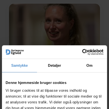
Samtykke
Detaljer
Om
Rikke Kybelund
Denne hjemmeside bruger cookies
Dyrlæge
RK@egtveddyrlaegerne.dk
Vi bruger cookies til at tilpasse vores indhold og
annoncer, til at vise dig funktioner til sociale medier og til
at analysere vores trafik. Vi deler også oplysninger om
Læs mere
din brug af vores hjemmeside med vores partnere inden