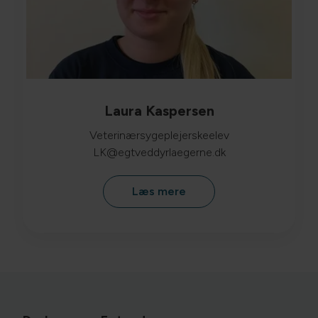
Laura Kaspersen
Veterinærsygeplejerskeelev
LK@egtveddyrlaegerne.dk
Læs mere