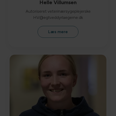
Helle Villumsen
Autoriseret veterinærsygeplejerske
HV@egtveddyrlaegerne.dk
Læs mere