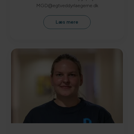
MGD@egtveddyrlaegerne.dk
Læs mere