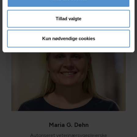
Læs mere
Tillad valgte
Kun nødvendige cookies
Maria G. Dehn
Autoriseret veterinærsygeplejerske