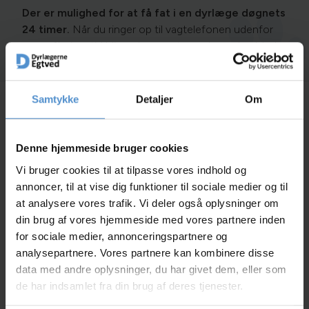
Der er mulighed for at få fat i en dyrlæge døgnets
24 timer.
Når du ringer op til vagtelefonen udenfor
vores åbningstid bliver du spurgt, om du ønsker hjælp
til smådyr eller til kvæg/hest.
Samtykke
Detaljer
Om
Vi har et stort smådyrsvagtsamarbejde med otte
andre klinikker i trekantsområdet, som du bliver
Denne hjemmeside bruger cookies
stillet videre til, hvis vi ikke selv har vagten. Om
natten er det muligt, at du bliver henvist til Århus,
Vi bruger cookies til at tilpasse vores indhold og
Varde eller Odense dyrehospital.
annoncer, til at vise dig funktioner til sociale medier og til
at analysere vores trafik. Vi deler også oplysninger om
I stordyrspraksis samarbejder vi med Billund
din brug af vores hjemmeside med vores partnere inden
dyreklinik og Univet i Brørup om vagten.
for sociale medier, annonceringspartnere og
analysepartnere. Vores partnere kan kombinere disse
Udenfor almindelige åbningstider er der et tillæg
data med andre oplysninger, du har givet dem, eller som
på honoraret.
de har indsamlet fra din brug af deres tjenester.
Ring på vores sædvanlige nummer uanset