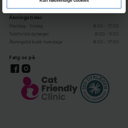
Kun nødvendige cookies
Persondatapolitik
Åbningstider
Mandag - fredag
8:00 - 17:00
Telefontid dyrlæger
8:00 - 9:00
Åbningstid butik: hverdage
8:00 - 17:00
Følg os på